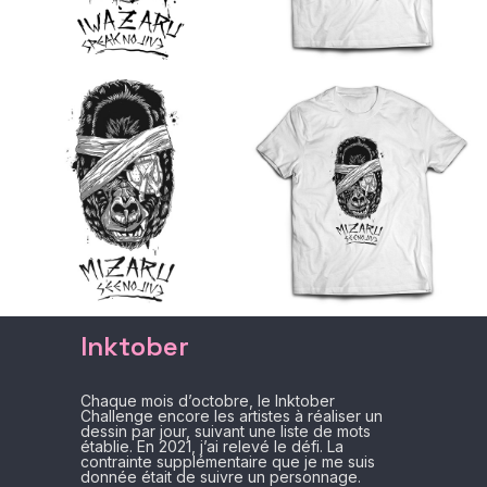
Inktober
Chaque mois d’octobre, le Inktober
Challenge encore les artistes à réaliser un
dessin par jour, suivant une liste de mots
établie. En 2021, j’ai relevé le défi. La
contrainte supplémentaire que je me suis
donnée était de suivre un personnage.